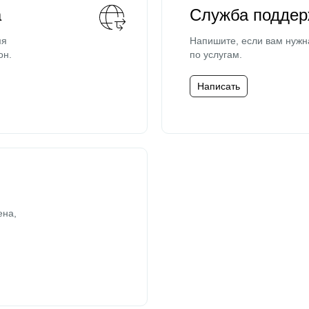
а
Служба поддер
мя
Напишите, если вам нужн
он.
по услугам.
Написать
ена,